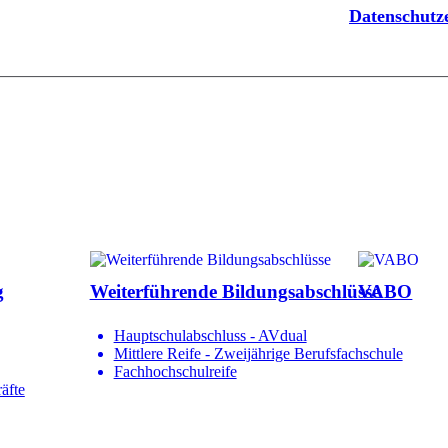
Datenschut
g
Weiterführende Bildungsabschlüsse
VABO
Hauptschulabschluss - AVdual
Mittlere Reife - Zweijährige Berufsfachschule
Fachhochschulreife
äfte