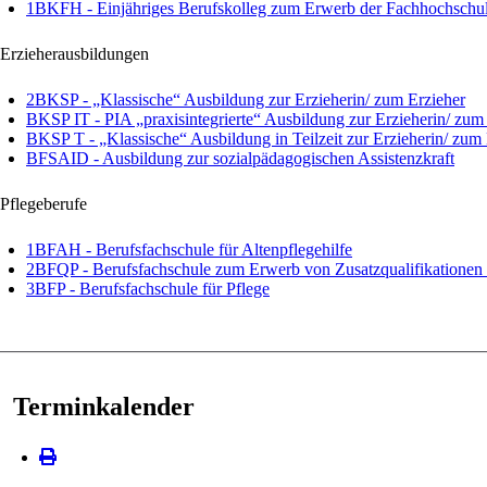
1BKFH - Einjähriges Berufskolleg zum Erwerb der Fachhochschul
Erzieherausbildungen
2BKSP - „Klassische“ Ausbildung zur Erzieherin/ zum Erzieher
BKSP IT - PIA „praxisintegrierte“ Ausbildung zur Erzieherin/ zum
BKSP T - „Klassische“ Ausbildung in Teilzeit zur Erzieherin/ zum 
BFSAID - Ausbildung zur sozialpädagogischen Assistenzkraft
Pflegeberufe
1BFAH - Berufsfachschule für Altenpflegehilfe
2BFQP - Berufsfachschule zum Erwerb von Zusatzqualifikationen i
3BFP - Berufsfachschule für Pflege
Terminkalender