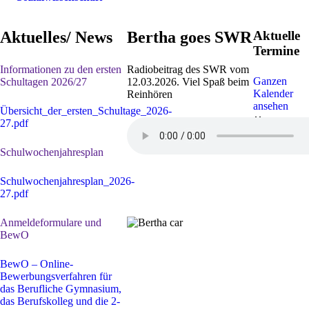
Aktuelles/ News
Bertha goes SWR
Aktuelle
Termine
Informationen zu den ersten
Radiobeitrag des SWR vom
Ganzen
Schultagen 2026/27
12.03.2026. Viel Spaß beim
Kalender
Reinhören
ansehen
Übersicht_der_ersten_Schultage_2026-
30. Juli
-
1
27.pdf
Sep. 2026
Sommerferi
Schulwochenjahresplan
Schulwochenjahresplan_2026-
27.pdf
Anmeldeformulare und
BewO
BewO – Online-
Bewerbungsverfahren für
das Berufliche Gymnasium,
das Berufskolleg und die 2-