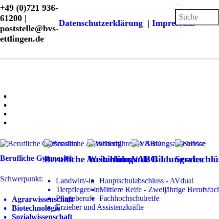
+49 (0)721 936-
61200 |
Datenschutzerklärung
|
Impressum
poststelle@bvs-
ettlingen.de
Berufliche Gymnasien
Berufliche Ausbildung
Weiterführende Bildungsabschlü
VABO
Service
Schwerpunkt:
Landwirt/-in
Hauptschulabschluss - AVdual
Tierpfleger/-in
Mittlere Reife - Zweijährige Berufsfac
Pflegeberufe
Fachhochschulreife
Agrarwissenschaft
Erzieher und Assistenzkräfte
Biotechnologie
Sozialwissenschaft