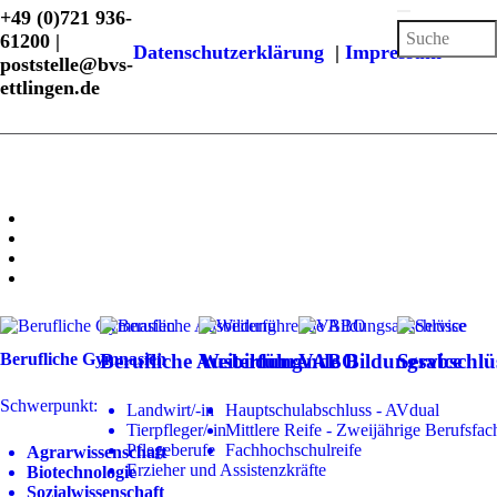
+49 (0)721 936-
61200 |
Datenschutzerklärung
|
Impressum
poststelle@bvs-
ettlingen.de
Berufliche Gymnasien
Berufliche Ausbildung
Weiterführende Bildungsabschlü
VABO
Service
Schwerpunkt:
Landwirt/-in
Hauptschulabschluss - AVdual
Tierpfleger/-in
Mittlere Reife - Zweijährige Berufsfac
Pflegeberufe
Fachhochschulreife
Agrarwissenschaft
Erzieher und Assistenzkräfte
Biotechnologie
Sozialwissenschaft