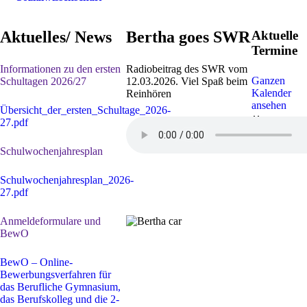
Aktuelles/ News
Bertha goes SWR
Aktuelle
Termine
Informationen zu den ersten
Radiobeitrag des SWR vom
Ganzen
Schultagen 2026/27
12.03.2026. Viel Spaß beim
Kalender
Reinhören
ansehen
Übersicht_der_ersten_Schultage_2026-
30. Juli
-
1
27.pdf
Sep. 2026
Sommerferi
Schulwochenjahresplan
Schulwochenjahresplan_2026-
27.pdf
Anmeldeformulare und
BewO
BewO – Online-
Bewerbungsverfahren für
das Berufliche Gymnasium,
das Berufskolleg und die 2-