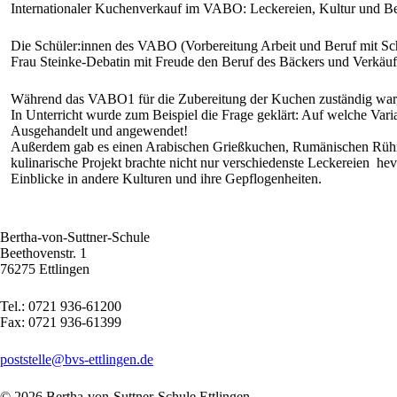
Internationaler Kuchenverkauf im VABO: Leckereien, Kultur und Be
Die Schüler:innen des VABO (Vorbereitung Arbeit und Beruf mit S
Frau Steinke-Debatin mit Freude den Beruf des Bäckers und Verkäufe
Während das VABO1 für die Zubereitung der Kuchen zuständig wa
In Unterricht wurde zum Beispiel die Frage geklärt: Auf welche Vari
Ausgehandelt und angewendet!
Außerdem gab es einen Arabischen Grießkuchen, Rumänischen Rührk
kulinarische Projekt brachte nicht nur verschiedenste Leckereien hev
Einblicke in andere Kulturen und ihre Gepflogenheiten.
Bertha-von-Suttner-Schule
Beethovenstr. 1
76275 Ettlingen
Tel.: 0721 936-61200
Fax: 0721 936-61399
poststelle@bvs-ettlingen.de
© 2026 Bertha-von-Suttner-Schule Ettlingen