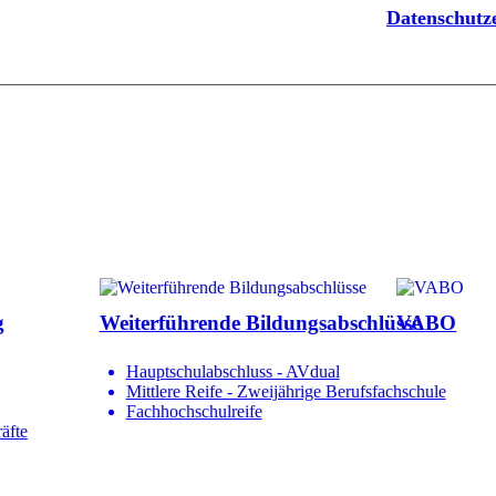
Datenschut
g
Weiterführende Bildungsabschlüsse
VABO
Hauptschulabschluss - AVdual
Mittlere Reife - Zweijährige Berufsfachschule
Fachhochschulreife
äfte