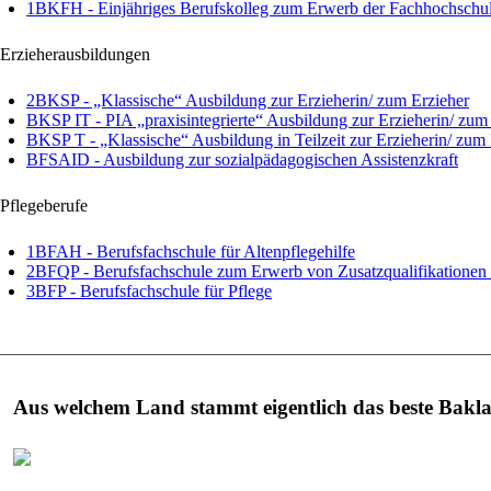
1BKFH - Einjähriges Berufskolleg zum Erwerb der Fachhochschul
Erzieherausbildungen
2BKSP - „Klassische“ Ausbildung zur Erzieherin/ zum Erzieher
BKSP IT - PIA „praxisintegrierte“ Ausbildung zur Erzieherin/ zum
BKSP T - „Klassische“ Ausbildung in Teilzeit zur Erzieherin/ zum 
BFSAID - Ausbildung zur sozialpädagogischen Assistenzkraft
Pflegeberufe
1BFAH - Berufsfachschule für Altenpflegehilfe
2BFQP - Berufsfachschule zum Erwerb von Zusatzqualifikationen i
3BFP - Berufsfachschule für Pflege
Aus welchem Land stammt eigentlich das beste Bakl