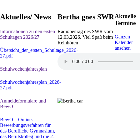
Aktuelles/ News
Bertha goes SWR
Aktuelle
Termine
Informationen zu den ersten
Radiobeitrag des SWR vom
Ganzen
Schultagen 2026/27
12.03.2026. Viel Spaß beim
Kalender
Reinhören
ansehen
Übersicht_der_ersten_Schultage_2026-
30. Juli
-
1
27.pdf
Sep. 2026
Sommerferi
Schulwochenjahresplan
Schulwochenjahresplan_2026-
27.pdf
Anmeldeformulare und
BewO
BewO – Online-
Bewerbungsverfahren für
das Berufliche Gymnasium,
das Berufskolleg und die 2-