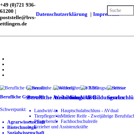
+49 (0)721 936-
61200 |
Datenschutzerklärung
|
Impressum
poststelle@bvs-
ettlingen.de
Berufliche Gymnasien
Berufliche Ausbildung
Weiterführende Bildungsabschlü
VABO
Service
Schwerpunkt:
Landwirt/-in
Hauptschulabschluss - AVdual
Tierpfleger/-in
Mittlere Reife - Zweijährige Berufsfac
Pflegeberufe
Fachhochschulreife
Agrarwissenschaft
Erzieher und Assistenzkräfte
Biotechnologie
Sozialwissenschaft